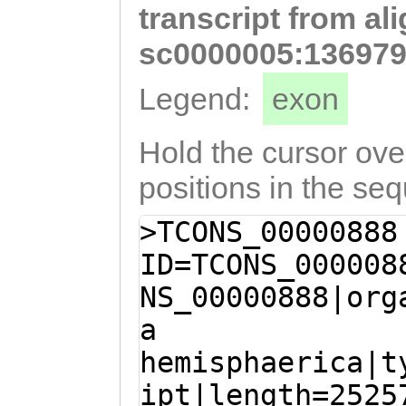
transcript from al
tataaaagacACCAT
AAAGGTTTAATTAAA
sc0000005:136979
ATTGACGGATTTTAG
Legend:
exon
ttgtgatttttcttt
gaaaattgacggaga
Hold the cursor over
taaattcatggAAAT
positions in the se
AATTGTTTTGAATTG
>TCONS_00000888
ATTatttgaagaaat
ID=TCONS_000008
tgaaggtCATTGCAT
NS_00000888|org
TTTGACTGGAAATTG
a
ATTACAATAATCGCG
hemisphaerica|t
GAGATGGAACAAAAG
ipt|length=2525