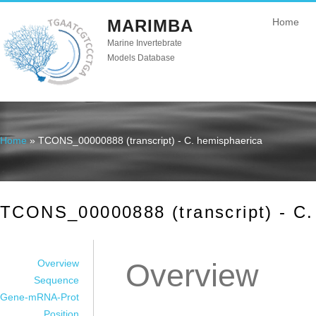
MARIMBA
Home
Marine Invertebrate
Models Database
Home
» TCONS_00000888 (transcript) - C. hemisphaerica
You are here
TCONS_00000888 (transcript) - C.
Overview
Overview
Sequence
Gene-mRNA-Prot
Position