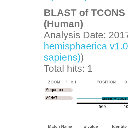
gattataattccctt
cgagaaaccagaatg
BLAST of TCONS_0
tctaaacgcgatatc
(Human)
tcTGGTAcatctttt
Analysis Date: 201
tGTTGAGGACGGCAG
hemisphaerica v1.
ATGAGTACCATTTAG
sapiens)
)
AAAGGAATTGTCACT
Total hits: 1
CAAATTCGCCGTAAT
TTATATCTGGAAAAA
ZOOM
x
1
POSITION
0
Sequence
ACAGTTTTTGGGTCC
ACHA7
Expect = 7.02e-
CGTCATAAGAAAAAC
500
1
ATAAAAAACTTATTT
TTCTTCATAGTACAG
Match Name
E-value
Identity