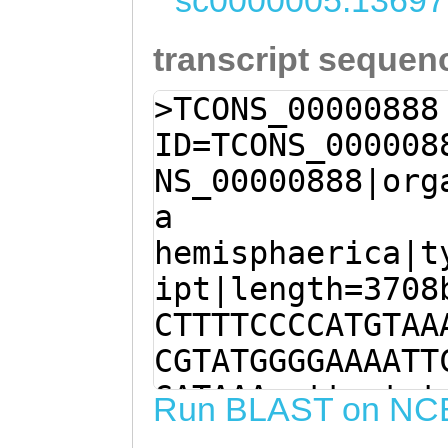
sc0000005:13697
transcript sequen
>TCONS_00000888
ID=TCONS_000008
NS_00000888|org
a
hemisphaerica|t
ipt|length=3708
CTTTTCCCCATGTAA
CGTATGGGGAAAATT
GATAAAaattaatat
Run BLAST on NC
ctaTTCAAAGACTcg