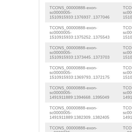
TGAAATTGGTATTGC
TCONS_00000888-exon-
TCO
sc0000005-
sc00
ACTGCTTCATTCTTA
1510915933:1376937..1377046
1510
ATCGCAACTATGAAA
TCONS_00000888-exon-
TCO
sc0000005-
sc00
1510915933:1375252..1375543
1510
ATGCGTCGATTGTTA
TCONS_00000888-exon-
TCO
CTCGCTCGACTCGTT
sc0000005-
sc00
1510915933:1373445..1373703
1510
CCCACATACTCGAAC
TCONS_00000888-exon-
TCO
CATTGATCGAATGTC
sc0000005-
sc00
1510915933:1369793..1372175
1510
TCCGAGAATTGAATC
TCONS_00000888-exon-
TCO
AAACCACCCTCAATA
sc0000005-
sc00
1491911889:1394668..1395049
1491
AATGCTCACAATATT
TCONS_00000888-exon-
TCO
TCGGCACTTGGTAAC
sc0000005-
sc00
1491911889:1382309..1382405
1491
AATGTcatattttcc
TCONS_00000888-exon-
TCO