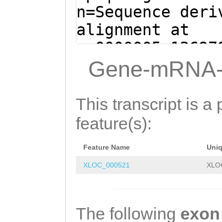
ATCGGATGTGTTGGA
n=Sequence deri
GTGGATAACCTTTTA
alignment at
GTTTCAAACAGCGTT
sc0000005:13697
AAAccTATGAAAGTT
- (Clytia hemis
Gene-mRNA-
GTGAACAGAGGCTTT
CTTTTCCCCATGTAA
AAGAATTTTAGCGTG
CGTATGGGGAAAATT
This transcript is a 
CCAGTCAATATCTCA
GATAAAAATTAATAT
feature(s):
ATACGTTAATGTTAC
CTATTCAAAGACTCG
TGTTCGACTCGATGC
Feature Name
Uni
TATAAAAGACACCAT
AGGGACAGTCTGTTC
XLOC_000521
XLO
AAAGGTTTAATTAAA
TACATATTAATTATc
ATTGACGGATTTTAG
CCATATTTAGTATGG
TTGTGATTTTTCTTT
The following
exon
AACTATAAAGGTGTT