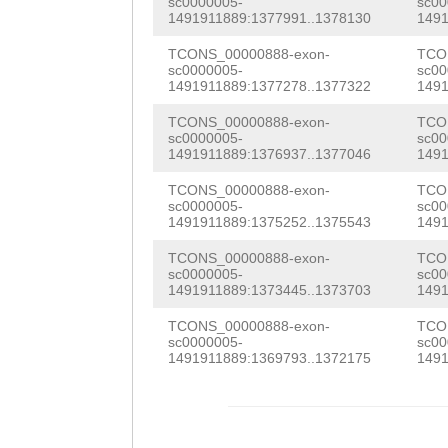
sc0000005-
sc00
GCTCCATCGGGAAGA
1491911889:1377991..1378130
1491
TTCAACGGAAAACCA
TCONS_00000888-exon-
TCO
sc0000005-
sc00
CTGTCAACCAAAACG
1491911889:1377278..1377322
1491
GATTTGACGTACACC
TCONS_00000888-exon-
TCO
sc0000005-
sc00
TTGTCGGCAAAAATT
1491911889:1376937..1377046
1491
GTCATCTGATCCAAG
TCONS_00000888-exon-
TCO
sc0000005-
sc00
CGAAGAGCGAAAACT
1491911889:1375252..1375543
1491
ACTGGAAAACAGCGG
TCONS_00000888-exon-
TCO
sc0000005-
sc00
1491911889:1373445..1373703
1491
TAGATCGCTGTATGT
TCONS_00000888-exon-
TCO
ATTAGCGTTGGAGTT
sc0000005-
sc00
1491911889:1369793..1372175
1491
CTTACCATTTTTATG
GTTTCGTGAGATGTT
AGAATGCTCTCACTG