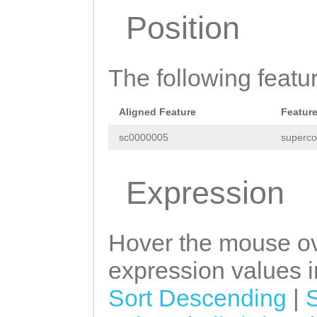
Position
CTCAACACAAGTAAG
TCTGTTGTTGCTATG
GATGTTCAAGGAGGA
The following featu
AAAGAAAGATGGTAG
Aligned Feature
Featur
ATTGCTAAGGTTGGT
sc0000005
superco
TTACAGGAGACCTCG
GTATAAATGACACAG
Expression
CTATAAAAGCGAAAA
CGCAAAATAAAATGA
Hover the mouse ov
AATGGTTTAGATAAT
expression values in
ACAAACAAAGCTAAC
Sort Descending
|
ATAATGCTTAGCTGA