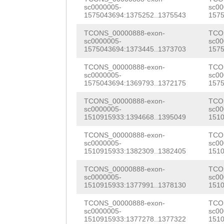
TGAATGGCATTTAAC
sc0000005-
sc00
1575043694:1375252..1375543
1575
ATTGAAGACCCATGA
TCONS_00000888-exon-
TCO
CGATTCACCGTCACA
sc0000005-
sc00
1575043694:1373445..1373703
1575
CCATCAAACTCTCCA
TCONS_00000888-exon-
TCO
CGAAAGTACATCTTT
sc0000005-
sc00
1575043694:1369793..1372175
1575
AATTTGGTGGTACCA
TCONS_00000888-exon-
TCO
TGCATGCATGATTTT
sc0000005-
sc00
1510915933:1394668..1395049
1510
TGTACTACCAGCCAA
TCONS_00000888-exon-
TCO
sc0000005-
sc00
GAATCTCTCTTGGTA
1510915933:1382309..1382405
1510
TGTTATCTATGGCTA
TCONS_00000888-exon-
TCO
sc0000005-
sc00
TTGTCGTCAGAGAAA
1510915933:1377991..1378130
1510
AGTTCTGATAACTAT
TCONS_00000888-exon-
TCO
sc0000005-
sc00
tgtTTATTACACGAC
1510915933:1377278..1377322
1510